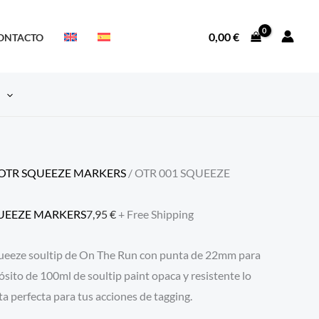
0,00
€
ONTACTO
S
OTR SQUEEZE MARKERS
/ OTR 001 SQUEEZE
UEEZE MARKERS
7,95
€
+ Free Shipping
ueeze soultip de On The Run con punta de 22mm para
ósito de 100ml de soultip paint opaca y resistente lo
a perfecta para tus acciones de tagging.