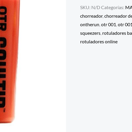
SKU:
N/D
Categorías:
MA
chorreador
,
chorreador de
ontherun
,
otr 001
,
otr 001
squeezers
,
rotuladores b
rotuladores online