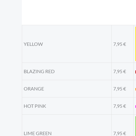
YELLOW
7,95
€
BLAZING RED
7,95
€
ORANGE
7,95
€
HOT PINK
7,95
€
LIME GREEN
7,95
€