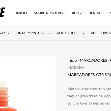
INICIO
SOBRE NOSOTROS
BLOG
TIENDA
C
RAY
TINTAS Y PINTURAS
ROTULADORES
ACCESORIO
Inicio
/
MARCADORES
/
MARKER
MARCADORES
,
OTR SQ
Marcador de chotrreo, sq
tags de gran trazo. Su dep
convierte en la herramient