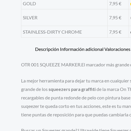
GOLD
7,95
€
SILVER
7,95
€
STAINLESS-DIRTY CHROME
7,95
€
Descripción
Información adicional
Valoraciones 
OTR 001 SQUEEZE MARKER.El marcador más grande de O
La mejor herramienta para dejar tu marca en cualquier 
grande de los
squeezers para graffiti
de la marca On Th
recargables de punta redonde de pelo con pintura bas
suqeezer te queda corto en tus acciones, este es tu 
tiene puntas de reposición para que puedas cambiarla cu
Buscas un Squeezer grande? Ultrawide tiene Squeezer 