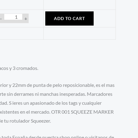
-
+
ADD TO CART
cos y 3 cromados.
erior y 22mm de punta de pelo reposicionable, es el mas
arte sin derrames ni manchas inesperadas. Marcadores
ad. S ieres un apasionado de los tags y cualquier
ras existentes en el mercado. OTR 001 SQUEEZE MARKER
de tu rotulador Squeezer.
 toda España desde nuestra shop online o visitanos de