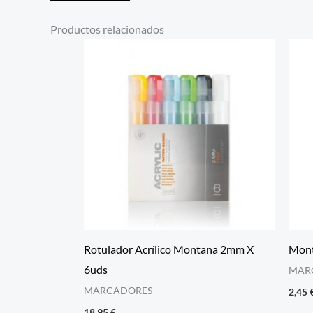
Productos relacionados
Rotulador Acrílico Montana 2mm X
Mont
6uds
MAR
MARCADORES
2,45
18,95
€