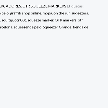
RCADORES
,
OTR SQUEEZE MARKERS
Etiquetas:
 pelo
,
graffiti shop online
,
mopa
,
on the run suqeezers
,
 soultip
,
otr 001 squeeze marker
,
OTR markers
,
otr
arcelona
,
squeezer de pelo
,
Squeezer Grande
,
tienda de