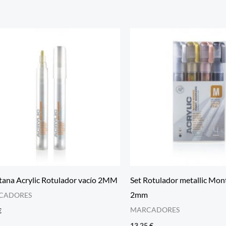
ana Acrylic Rotulador vacío 2MM
Set Rotulador metallic Mont
2mm
CADORES
MARCADORES
€
13,25
€