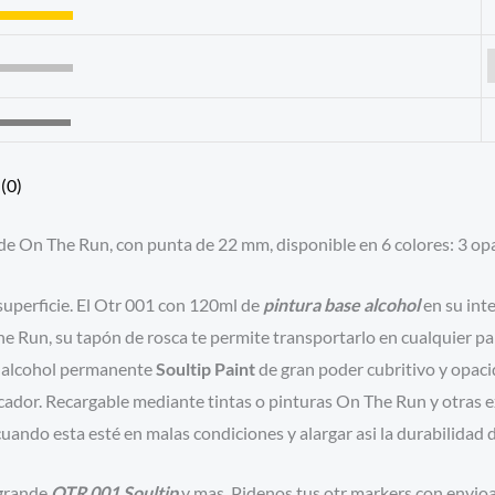
(0)
n The Run, con punta de 22 mm, disponible en 6 colores: 3 opa
superficie. El Otr 001 con 120ml de
pintura base alcohol
en su int
e Run, su tapón de rosca te permite transportarlo en cualquier p
e alcohol permanente
Soultip Paint
de gran poder cubritivo y opacid
marcador. Recargable mediante tintas o pinturas On The Run y ot
ando esta esté en malas condiciones y alargar asi la durabilidad 
grande
OTR 001 Soultip
y mas. Pidenos tus otr markers con envioa