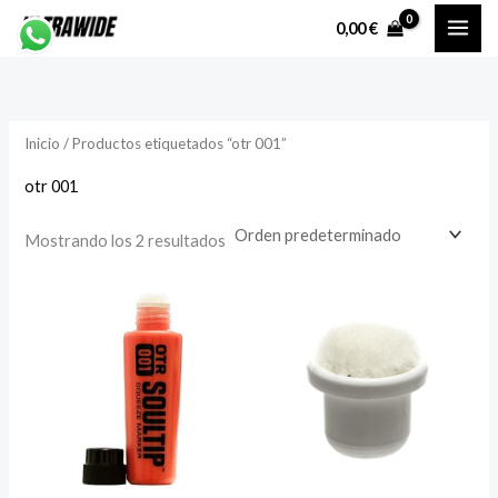
Ir
P
P
0,00
€
al
r
r
contenido
e
e
c
c
Inicio
/ Productos etiquetados “otr 001”
i
i
o
o
otr 001
Mostrando los 2 resultados
í
á
n
x
i
i
o
o