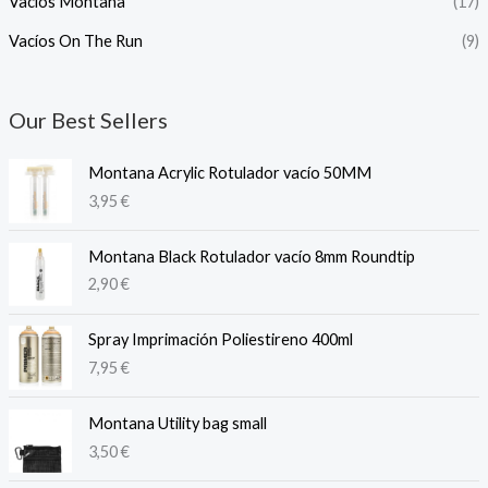
Vacíos Montana
(17)
Vacíos On The Run
(9)
Our Best Sellers
Montana Acrylic Rotulador vacío 50MM
3,95
€
Montana Black Rotulador vacío 8mm Roundtip
2,90
€
Spray Imprimación Poliestireno 400ml
7,95
€
Montana Utility bag small
3,50
€