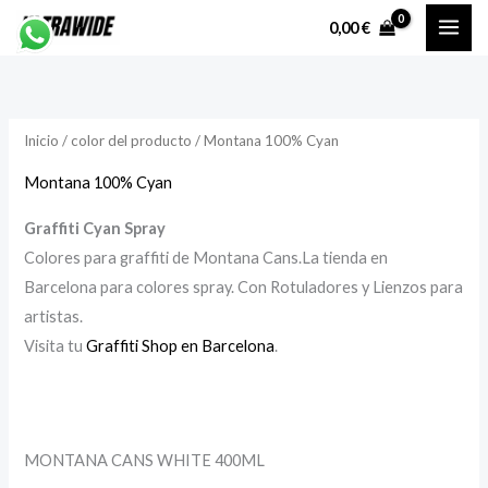
Ir
P
P
0,00
€
al
r
r
contenido
e
e
c
c
Inicio
/ color del producto / Montana 100% Cyan
i
i
o
o
Montana 100% Cyan
Graffiti Cyan Spray
í
á
Colores para graffiti de Montana Cans.La tienda en
n
x
Barcelona para colores spray. Con Rotuladores y Lienzos para
i
i
artistas.
Visita tu
Graffiti Shop en Barcelona
.
o
o
MONTANA CANS WHITE 400ML