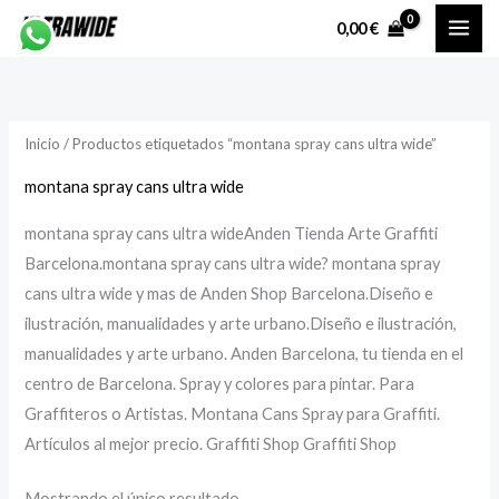
Ir
P
P
0,00
€
al
r
r
contenido
e
e
c
c
Inicio
/ Productos etiquetados “montana spray cans ultra wide”
i
i
o
o
montana spray cans ultra wide
montana spray cans ultra wideAnden Tienda Arte Graffiti
í
á
Barcelona.montana spray cans ultra wide? montana spray
n
x
cans ultra wide y mas de Anden Shop Barcelona.Diseño e
i
i
ilustración, manualidades y arte urbano.Diseño e ilustración,
manualidades y arte urbano. Anden Barcelona, tu tienda en el
centro de Barcelona. Spray y colores para pintar. Para
o
o
Graffiteros o Artistas. Montana Cans Spray para Graffiti.
Artículos al mejor precio. Graffiti Shop Graffiti Shop
Mostrando el único resultado