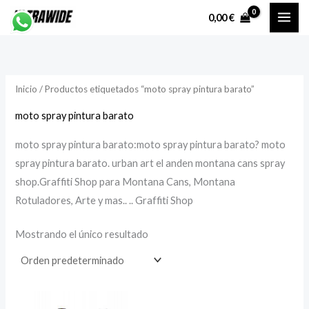
Ir
P
P
0,00
€
al
r
r
contenido
e
e
c
c
Inicio
/ Productos etiquetados “moto spray pintura barato”
i
i
o
o
moto spray pintura barato
moto spray pintura barato:moto spray pintura barato? moto
í
á
spray pintura barato. urban art el anden montana cans spray
n
x
shop.Graffiti Shop para Montana Cans, Montana
i
i
Rotuladores, Arte y mas.. .. Graffiti Shop
Mostrando el único resultado
o
o