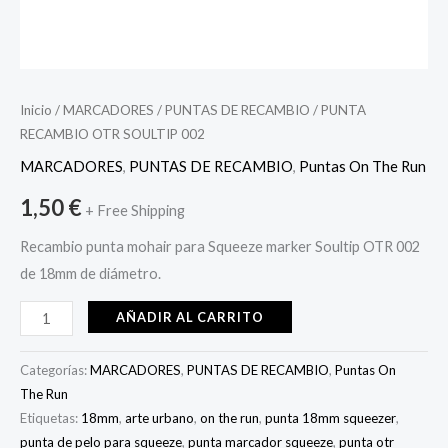
Inicio
/
MARCADORES
/
PUNTAS DE RECAMBIO
/ PUNTA
RECAMBIO OTR SOULTIP 002
MARCADORES
,
PUNTAS DE RECAMBIO
,
Puntas On The Run
1,50
€
+ Free Shipping
Recambio punta mohair para Squeeze marker Soultip OTR 002
de 18mm de diámetro.
AÑADIR AL CARRITO
Categorías:
MARCADORES
,
PUNTAS DE RECAMBIO
,
Puntas On
The Run
Etiquetas:
18mm
,
arte urbano
,
on the run
,
punta 18mm squeezer
,
punta de pelo para squeeze
,
punta marcador squeeze
,
punta otr