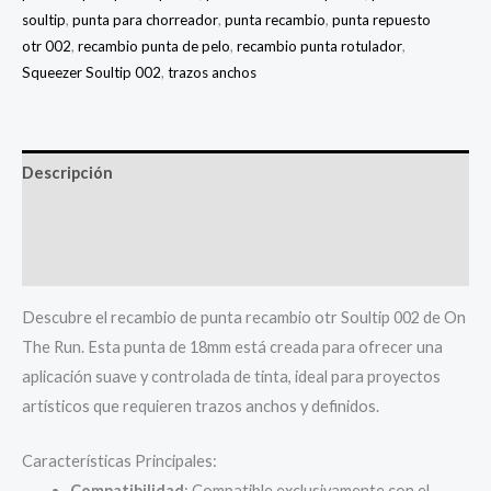
soultip
,
punta para chorreador
,
punta recambio
,
punta repuesto
otr 002
,
recambio punta de pelo
,
recambio punta rotulador
,
Squeezer Soultip 002
,
trazos anchos
Descripción
Información adicional
Valoraciones (0)
Descubre el recambio de punta recambio otr Soultip 002 de On
The Run. Esta punta de 18mm está creada para ofrecer una
aplicación suave y controlada de tinta, ideal para proyectos
artísticos que requieren trazos anchos y definidos.
Características Principales:
Compatibilidad
: Compatible exclusivamente con el