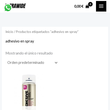
Ir
P
P
0,00
€
al
r
r
contenido
e
e
c
c
Inicio
/ Productos etiquetados “adhesivo en spray”
i
i
o
o
adhesivo en spray
Mostrando el único resultado
í
á
n
x
i
i
o
o