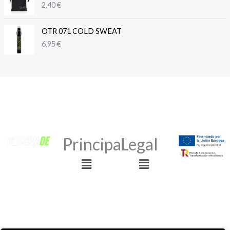
2,40
€
OTR 071 COLD SWEAT
6,95
€
Principal
Legal
Menú
Menú