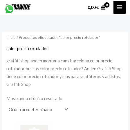
Ir
P
P
0,00
€
al
r
r
contenido
e
e
c
c
Inicio
/ Productos etiquetados “color precio rotulador”
i
i
o
o
color precio rotulador
graffiti shop anden montana cans barcelona.color precio
í
á
rotulador:buscas color precio rotulador? Anden Graffiti Shop
n
x
tiene color precio rotulador y mas para graffiteros y artistas.
i
i
Graffiti Shop
Mostrando el único resultado
o
o