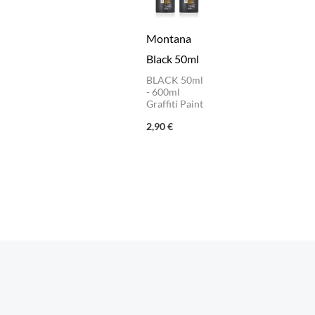
Montana
Black 50ml
BLACK 50ml
- 600ml
Graffiti Paint
2,90
€