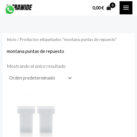
Ir
P
P
0,00
€
al
r
r
contenido
e
e
c
c
Inicio
/ Productos etiquetados “montana puntas de repuesto”
i
i
o
o
montana puntas de repuesto
Mostrando el único resultado
í
á
n
x
i
i
o
o