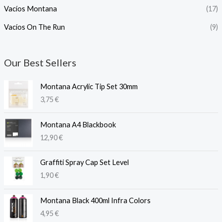
Vacíos Montana
(17)
Vacíos On The Run
(9)
Our Best Sellers
Montana Acrylic Tip Set 30mm
3,75
€
Montana A4 Blackbook
12,90
€
Graffiti Spray Cap Set Level
1,90
€
Montana Black 400ml Infra Colors
4,95
€