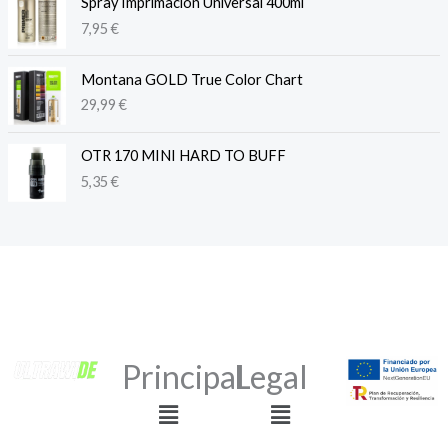
Spray Imprimación Universal 400ml
7,95
€
Montana GOLD True Color Chart
29,99
€
OTR 170 MINI HARD TO BUFF
5,35
€
Principal
Legal
Menú
Menú