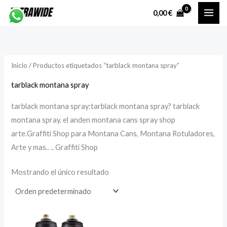
Ir
P
P
0,00
€
al
r
r
contenido
e
e
c
c
Inicio
/ Productos etiquetados “tarblack montana spray”
i
i
o
o
tarblack montana spray
tarblack montana spray:tarblack montana spray? tarblack
í
á
montana spray. el anden montana cans spray shop
n
x
arte.Graffiti Shop para Montana Cans, Montana Rotuladores,
i
i
Arte y mas.. .. Graffiti Shop
Mostrando el único resultado
o
o